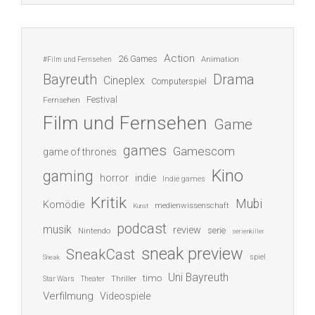
Action
26 Games
Animation
#Film und Fernsehen
Bayreuth
Drama
Cineplex
Computerspiel
Festival
Fernsehen
Film und Fernsehen
Game
games
Gamescom
game of thrones
Kino
gaming
indie
horror
Indie games
Kritik
Mubi
Komödie
medienwissenschaft
Kunst
podcast
musik
review
serie
Nintendo
serienkiller
sneak preview
SneakCast
spiel
Sneak
Uni Bayreuth
timo
Thriller
Star Wars
Theater
Verfilmung
Videospiele