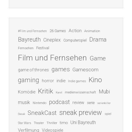
Action
26 Games
Animation
#Film und Fernsehen
Bayreuth
Drama
Cineplex
Computerspiel
Festival
Fernsehen
Film und Fernsehen
Game
games
Gamescom
game of thrones
Kino
gaming
indie
horror
Indie games
Kritik
Mubi
Komödie
medienwissenschaft
Kunst
podcast
musik
review
serie
Nintendo
serienkiller
sneak preview
SneakCast
spiel
Sneak
Uni Bayreuth
timo
Thriller
Star Wars
Theater
Verfilmung
Videospiele