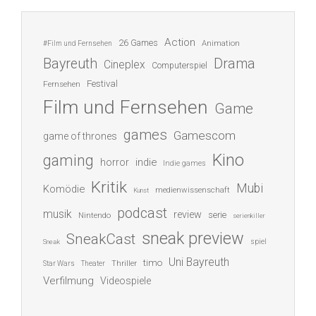
Action
26 Games
Animation
#Film und Fernsehen
Bayreuth
Drama
Cineplex
Computerspiel
Festival
Fernsehen
Film und Fernsehen
Game
games
Gamescom
game of thrones
Kino
gaming
indie
horror
Indie games
Kritik
Mubi
Komödie
medienwissenschaft
Kunst
podcast
musik
review
serie
Nintendo
serienkiller
sneak preview
SneakCast
spiel
Sneak
Uni Bayreuth
timo
Thriller
Star Wars
Theater
Verfilmung
Videospiele