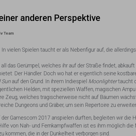
einer anderen Perspektive
iv Team
 In vielen Spielen taucht er als Nebenfigur auf, die allerdin
all das Gerümpel, welches ihr auf der Straße findet, abkau
ietet: Der Händler. Doch wo hat er eigentlich seine kostba
l Sun
auf den Grund. In ihrem Indiespiel
Moonlighter
taucht d
eigentlichen Helden, mit speziellen Waffen, magischen Amp
e Zeug, welches tragischerweise nicht auf Bäumen wächst, 
reiche Dungeons und Gräber, um sein Repertoire zu erweiter
 der Gamescom 2017 anspielen durften, begleiten wir die Ha
 Hilfe von Nah- und Fernkampfwaffen ist es ihm möglich di
u kommen, die in der Dunkelheit verborgen sind.