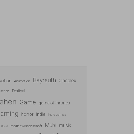
Bayreuth
Cineplex
Action
Animation
Festival
nsehen
sehen
Game
game of thrones
gaming
indie
horror
Indie games
Mubi
musik
medienwissenschaft
Kunst