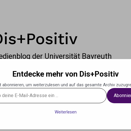
Dis+Positiv
dienblog der Universität Bayreuth
Entdecke mehr von Dis+Positiv
t abonnieren, um weiterzulesen und auf das gesamte Archiv zuzugre
Abonnie
g
Podcasts
Musik
Weiteres
Kontak
Weiterlesen
se
ns, Far Cry 5 & Mario+Rabbids