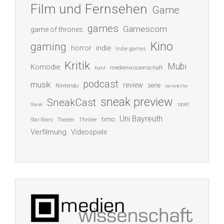
Film und Fernsehen
Game
games
Gamescom
game of thrones
Kino
gaming
indie
horror
Indie games
Kritik
Mubi
Komödie
medienwissenschaft
Kunst
podcast
musik
review
serie
Nintendo
serienkiller
sneak preview
SneakCast
spiel
Sneak
Uni Bayreuth
timo
Thriller
Star Wars
Theater
Verfilmung
Videospiele