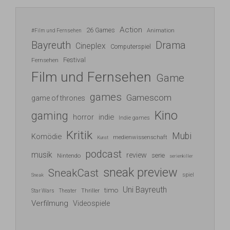
Action
26 Games
Animation
#Film und Fernsehen
Bayreuth
Drama
Cineplex
Computerspiel
Festival
Fernsehen
Film und Fernsehen
Game
games
Gamescom
game of thrones
Kino
gaming
indie
horror
Indie games
Kritik
Mubi
Komödie
medienwissenschaft
Kunst
podcast
musik
review
serie
Nintendo
serienkiller
sneak preview
SneakCast
spiel
Sneak
Uni Bayreuth
timo
Thriller
Star Wars
Theater
Verfilmung
Videospiele