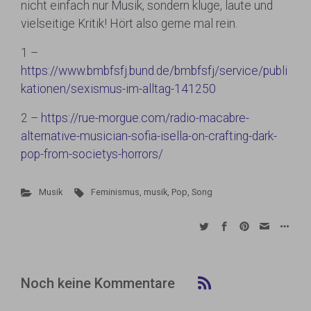
nicht einfach nur Musik, sondern kluge, laute und
vielseitige Kritik! Hört also gerne mal rein.
1 –
https://www.bmbfsfj.bund.de/bmbfsfj/service/publi
kationen/sexismus-im-alltag-141250
2 –
https://rue-morgue.com/radio-macabre-
alternative-musician-sofia-isella-on-crafting-dark-
pop-from-societys-horrors/
Musik
Feminismus
,
musik
,
Pop
,
Song
Noch keine Kommentare