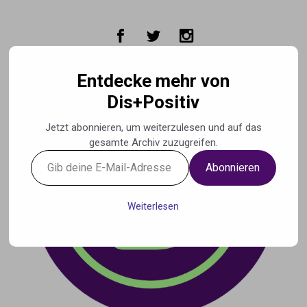
Zum Hauptinhalt springen
Entdecke mehr von
Dis+Positiv
Jetzt abonnieren, um weiterzulesen und auf das
gesamte Archiv zuzugreifen.
Gib
Abonnieren
deine
E-
Mail-
Weiterlesen
Adresse
ein ...