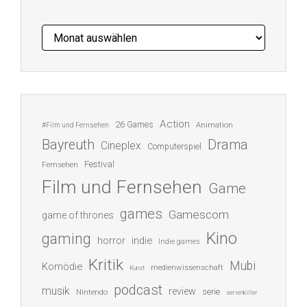
Archiv
Action
26 Games
Animation
#Film und Fernsehen
Bayreuth
Drama
Cineplex
Computerspiel
Festival
Fernsehen
Film und Fernsehen
Game
games
Gamescom
game of thrones
Kino
gaming
indie
horror
Indie games
Kritik
Mubi
Komödie
medienwissenschaft
Kunst
podcast
musik
review
serie
Nintendo
serienkiller