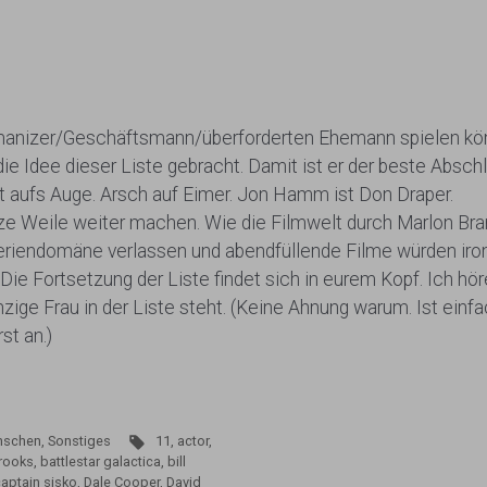
anizer/Geschäftsmann/überforderten Ehemann spielen könnt
 die Idee dieser Liste gebracht. Damit ist er der beste Ab
st aufs Auge. Arsch auf Eimer. Jon Hamm ist Don Draper.
ze Weile weiter machen. Wie die Filmwelt durch Marlon Bra
riendomäne verlassen und abendfüllende Filme würden iro
Die Fortsetzung der Liste findet sich in eurem Kopf. Ich hör
zige Frau in der Liste steht. (Keine Ahnung warum. Ist einfa
st an.)
nschen, Sonstiges
11
,
actor
,
brooks
,
battlestar galactica
,
bill
aptain sisko
,
Dale Cooper
,
David