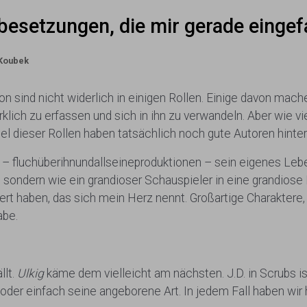
esetzungen, die mir gerade eingefa
Koubek
von sind nicht widerlich in einigen Rollen. Einige davon m
rklich zu erfassen und sich in ihn zu verwandeln. Aber wie vi
l dieser Rollen haben tatsächlich noch gute Autoren hinter
 – fluchüberihnundallseineproduktionen – sein eigenes Leb
, sondern wie ein grandioser Schauspieler in eine grandiose
rt haben, das sich mein Herz nennt. Großartige Charaktere, 
abe.
llt.
Ulkig
käme dem vielleicht am nächsten. J.D. in Scrubs ist 
 oder einfach seine angeborene Art. In jedem Fall haben wir 