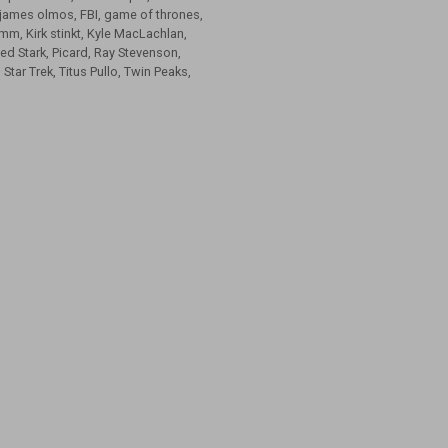
james olmos
,
FBI
,
game of thrones
,
amm
,
Kirk stinkt
,
Kyle MacLachlan
,
ed Stark
,
Picard
,
Ray Stevenson
,
,
Star Trek
,
Titus Pullo
,
Twin Peaks
,