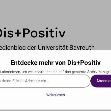
Dis+Positiv
dienblog der Universität Bayreuth
Entdecke mehr von Dis+Positiv
t abonnieren, um weiterzulesen und auf das gesamte Archiv zuzugre
Abonnie
g
Podcasts
Musik
Weiteres
Kontak
Weiterlesen
se