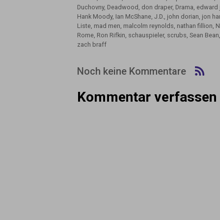
Duchovny
,
Deadwood
,
don draper
,
Drama
,
edward 
Hank Moody
,
Ian McShane
,
J.D.
,
john dorian
,
jon h
Liste
,
mad men
,
malcolm reynolds
,
nathan fillion
,
N
Rome
,
Ron Rifkin
,
schauspieler
,
scrubs
,
Sean Bean
zach braff
Noch keine Kommentare
Kommentar verfassen