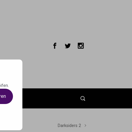
ifen.
ren
t
Darksiders 2