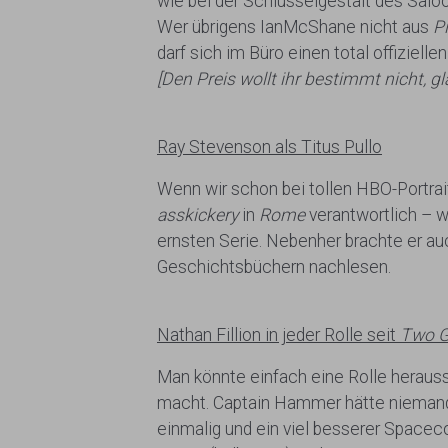
wie bei der Schlüsselgestalt des Saloo
Wer übrigens IanMcShane nicht aus
P
darf sich im Büro einen total offiziel
[Den Preis wollt ihr bestimmt nicht, 
Ray Stevenson als Titus Pullo
Wenn wir schon bei tollen HBO-Portrait
asskickery
in
Rome
verantwortlich – w
ernsten Serie. Nebenher brachte er au
Geschichtsbüchern nachlesen.
Nathan Fillion in jeder Rolle seit
Two G
Man könnte einfach eine Rolle heraussu
macht. Captain Hammer hätte niemand
einmalig und ein viel besserer Spacec