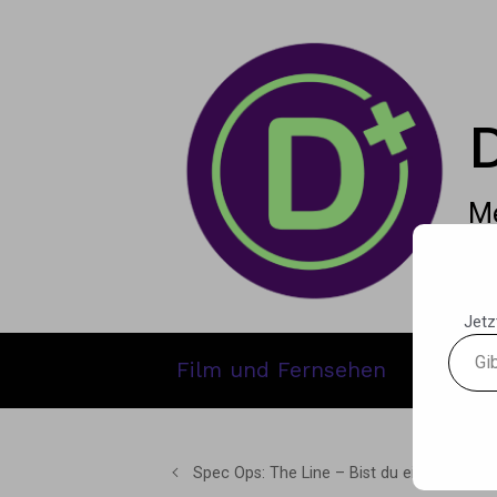
Zum Hauptinhalt springen
Me
Jetz
Gib
Film und Fernsehen
Gamin
deine
E-
Mail-
Adres
Spec Ops: The Line – Bist du ein Held?
ein ...