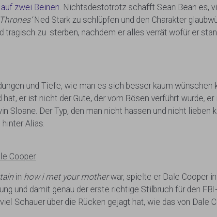
 auf zwei Beinen
. Nichtsdestotrotz schafft Sean Bean es, v
Thrones‘
Ned Stark zu schlüpfen und den Charakter glaubwü
ragisch zu sterben, nachdem er alles verrät wofür er stand
ungen und Tiefe, wie man es sich besser kaum wünschen kön
at, er ist nicht der Gute, der vom Bösen verführt wurde, er 
Arvin Sloane. Der Typ, den man nicht hassen und nicht lieben
hinter Alias.
ale Cooper
tain
in
how i met your mother
war, spielte er Dale Cooper i
ung und damit genau der erste richtige Stilbruch für den FBI
iel Schauer über die Rücken gejagt hat, wie das von Dale Co