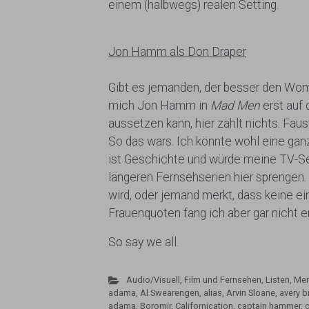
einem (halbwegs) realen Setting.
Jon Hamm als Don Draper
Gibt es jemanden, der besser den Wom
mich Jon Hamm in
Mad Men
erst auf
aussetzen kann, hier zählt nichts. Fau
So das wars. Ich könnte wohl eine gan
ist Geschichte und würde meine TV-Se
längeren Fernsehserien hier sprengen. 
wird, oder jemand merkt, dass keine ein
Frauenquoten fang ich aber gar nicht er
So say we all.
Audio/Visuell
,
Film und Fernsehen
,
Listen, Me
adama
,
Al Swearengen
,
alias
,
Arvin Sloane
,
avery 
adama
,
Boromir
,
Californication
,
captain hammer
,
c