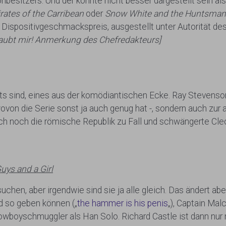
nbesitzers. Und der konnte nicht besser dargestellt sein a
irates of the Carribean
oder
Snow White and the Huntsman
len Dispositivgeschmackspreis, ausgestellt unter Autorität 
glaubt mir! Anmerkung des Chefredakteurs]
s sind, eines aus der komödiantischen Ecke. Ray Stevenson 
ovon die Serie sonst ja auch genug hat -, sondern auch zur 
ch noch die römische Republik zu Fall und schwängerte Cleop
uys and a Girl
chen, aber irgendwie sind sie ja alle gleich. Das ändert abe
 so geben können („
the hammer is his penis
„), Captain Mal
owboyschmuggler als Han Solo. Richard Castle ist dann nur 