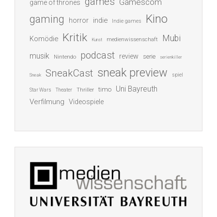
games
Gamescom
game of thrones
Kino
gaming
indie
horror
Indie games
Kritik
Mubi
Komödie
medienwissenschaft
Kunst
podcast
musik
review
serie
Nintendo
serienkiller
sneak preview
SneakCast
spiel
Sneak
Uni Bayreuth
timo
Thriller
Star Wars
Theater
Verfilmung
Videospiele