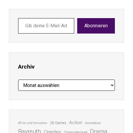
Gib
Abonnieren
deine
E-
Mail-
Adresse
ein ...
Archiv
Archiv
Action
26 Games
Animation
#Film und Fernsehen
Bayreuth
Drama
Cineplex
Computerspiel