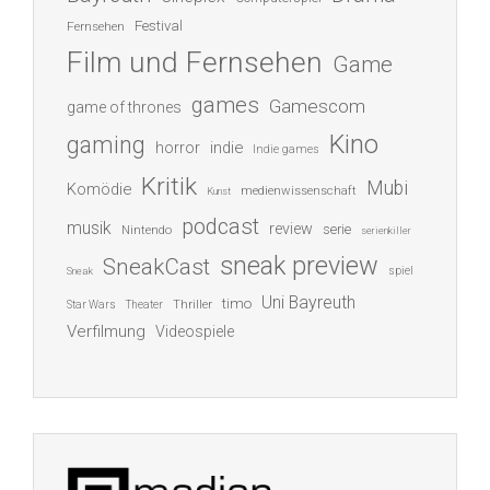
Festival
Fernsehen
Film und Fernsehen
Game
games
Gamescom
game of thrones
Kino
gaming
indie
horror
Indie games
Kritik
Mubi
Komödie
medienwissenschaft
Kunst
podcast
musik
review
serie
Nintendo
serienkiller
sneak preview
SneakCast
spiel
Sneak
Uni Bayreuth
timo
Thriller
Star Wars
Theater
Verfilmung
Videospiele