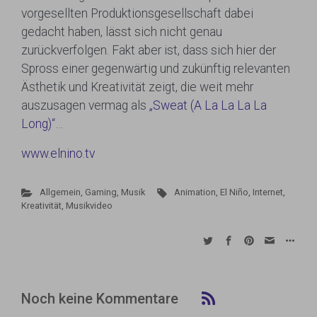
vorgesellten Produktionsgesellschaft dabei
gedacht haben, lässt sich nicht genau
zurückverfolgen. Fakt aber ist, dass sich hier der
Spross einer gegenwärtig und zukünftig relevanten
Ästhetik und Kreativität zeigt, die weit mehr
auszusagen vermag als
„Sweat (A La La La La
Long)“
…
www.elnino.tv
Allgemein
,
Gaming
,
Musik
Animation
,
El Niño
,
Internet
,
Kreativität
,
Musikvideo
Noch keine Kommentare