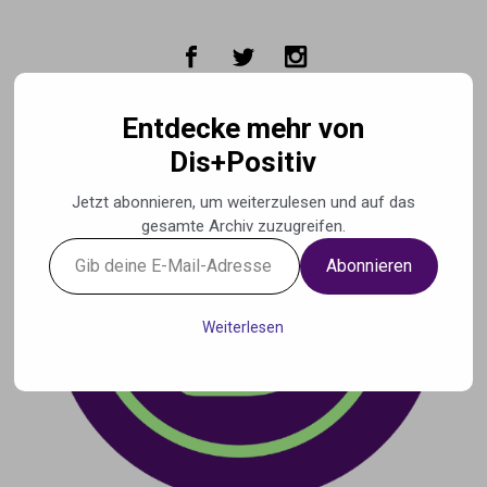
Zum Hauptinhalt springen
Entdecke mehr von
Dis+Positiv
Jetzt abonnieren, um weiterzulesen und auf das
gesamte Archiv zuzugreifen.
Gib
Abonnieren
deine
E-
Mail-
Weiterlesen
Adresse
ein ...