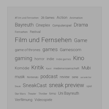
Action
26 Games
Animation
#Film und Fernsehen
Bayreuth
Drama
Cineplex
Computerspiel
Festival
Fernsehen
Film und Fernsehen
Game
games
Gamescom
game of thrones
Kino
gaming
indie
horror
Indie games
Kritik
Mubi
Komödie
medienwissenschaft
Kunst
podcast
musik
review
serie
Nintendo
serienkiller
sneak preview
SneakCast
spiel
Sneak
Uni Bayreuth
timo
Thriller
Star Wars
Theater
Verfilmung
Videospiele