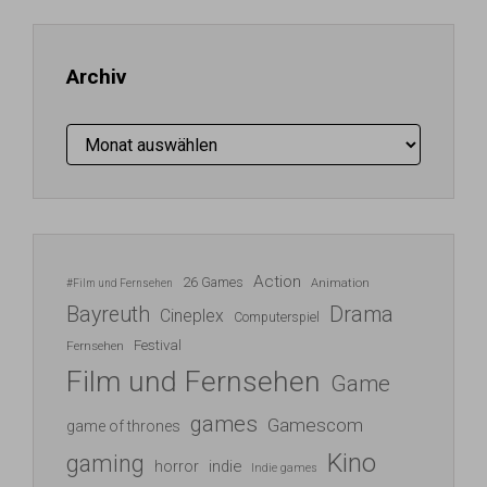
Adresse
ein ...
Archiv
Archiv
Action
26 Games
Animation
#Film und Fernsehen
Bayreuth
Drama
Cineplex
Computerspiel
Festival
Fernsehen
Film und Fernsehen
Game
games
Gamescom
game of thrones
Kino
gaming
indie
horror
Indie games