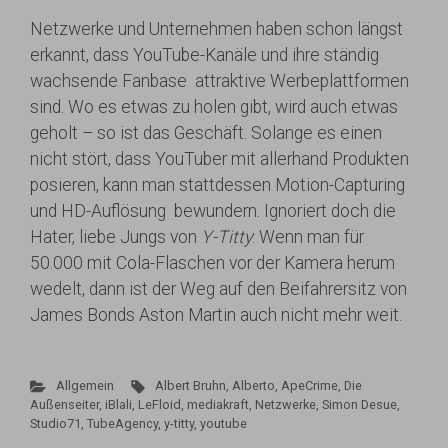
Netzwerke und Unternehmen haben schon längst
erkannt, dass YouTube-Kanäle und ihre ständig
wachsende Fanbase attraktive Werbeplattformen
sind. Wo es etwas zu holen gibt, wird auch etwas
geholt – so ist das Geschäft. Solange es einen
nicht stört, dass YouTuber mit allerhand Produkten
posieren, kann man stattdessen Motion-Capturing
und HD-Auflösung bewundern. Ignoriert doch die
Hater, liebe Jungs von
Y-Titty
: Wenn man für
50.000 mit Cola-Flaschen vor der Kamera herum
wedelt, dann ist der Weg auf den Beifahrersitz von
James Bonds Aston Martin auch nicht mehr weit.
Allgemein
Albert Bruhn
,
Alberto
,
ApeCrime
,
Die
Außenseiter
,
iBlali
,
LeFloid
,
mediakraft
,
Netzwerke
,
Simon Desue
,
Studio71
,
TubeAgency
,
y-titty
,
youtube