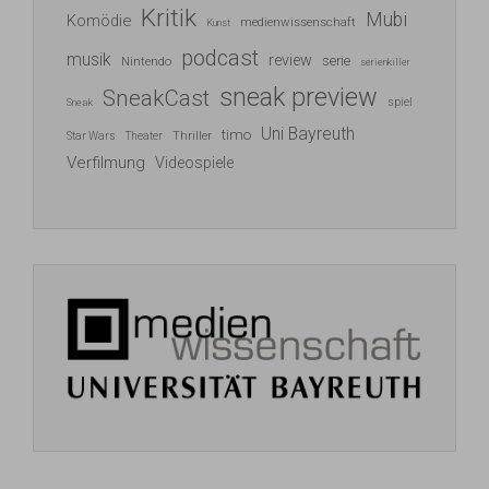
Kritik
Mubi
Komödie
medienwissenschaft
Kunst
podcast
musik
review
serie
Nintendo
serienkiller
sneak preview
SneakCast
spiel
Sneak
Uni Bayreuth
timo
Thriller
Star Wars
Theater
Verfilmung
Videospiele