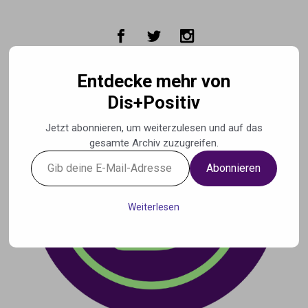
Zum Hauptinhalt springen
Entdecke mehr von
Dis+Positiv
Jetzt abonnieren, um weiterzulesen und auf das
gesamte Archiv zuzugreifen.
Gib
Abonnieren
deine
E-
Mail-
Weiterlesen
Adresse
ein ...