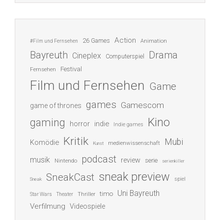
Action
26 Games
Animation
#Film und Fernsehen
Bayreuth
Drama
Cineplex
Computerspiel
Festival
Fernsehen
Film und Fernsehen
Game
games
Gamescom
game of thrones
Kino
gaming
indie
horror
Indie games
Kritik
Mubi
Komödie
medienwissenschaft
Kunst
podcast
musik
review
serie
Nintendo
serienkiller
sneak preview
SneakCast
spiel
Sneak
Uni Bayreuth
timo
Thriller
Star Wars
Theater
Verfilmung
Videospiele