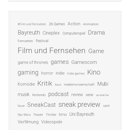
Action
26 Games
Animation
#Film und Fernsehen
Bayreuth
Drama
Cineplex
Computerspiel
Festival
Fernsehen
Film und Fernsehen
Game
games
Gamescom
game of thrones
Kino
gaming
indie
horror
Indie games
Kritik
Mubi
Komödie
medienwissenschaft
Kunst
podcast
musik
review
serie
Nintendo
serienkiller
sneak preview
SneakCast
spiel
Sneak
Uni Bayreuth
timo
Thriller
Star Wars
Theater
Verfilmung
Videospiele