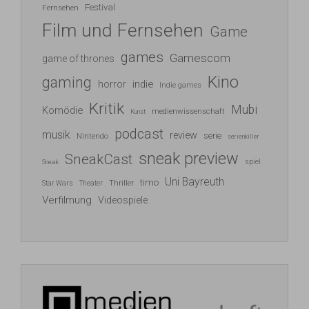
Festival
Fernsehen
Film und Fernsehen
Game
games
Gamescom
game of thrones
Kino
gaming
indie
horror
Indie games
Kritik
Mubi
Komödie
medienwissenschaft
Kunst
podcast
musik
review
serie
Nintendo
serienkiller
sneak preview
SneakCast
spiel
Sneak
Uni Bayreuth
timo
Thriller
Star Wars
Theater
Verfilmung
Videospiele