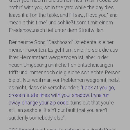
nothin‘ with you, sit in the yard while the day dies,
leave it all on the table, and I’ll say, „I love you,“ and
mean it this time” und schließt somit mit einem
Friedenswunsch tief unter dem Streitwillen.
Der neunte Song “Dashboard” ist ebenfalls einer
meiner Favoriten. Es geht um eine Person, die aus
ihrer Heimatstadt weggezogen ist, aber in der
neuen Umgebung ähnliche Fehlentscheidungen
trifft und immer noch die gleiche schlechte Person
bleibt. Nur weil man vor Problemen wegrennt, heißt
es nicht, dass sie verschwinden: “
Look at you go,
crossin‘ state lines with your shadow, tryna run
away, change your zip code
, turns out that you’re
still an asshole. It ain’t our fault that you aren’t
suddenly somebody else”.
“23” thematisiert eine Beziehung, die durch Sucht