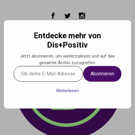
Zum Hauptinhalt springen
Entdecke mehr von
Dis+Positiv
Jetzt abonnieren, um weiterzulesen und auf das
gesamte Archiv zuzugreifen.
Gib
Abonnieren
deine
E-
Mail-
Weiterlesen
Adresse
ein ...