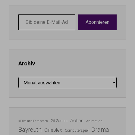
Gib
Abonnieren
deine
E-
Mail-
Adresse
ein ...
Archiv
Archiv
Action
26 Games
Animation
#Film und Fernsehen
Bayreuth
Drama
Cineplex
Computerspiel