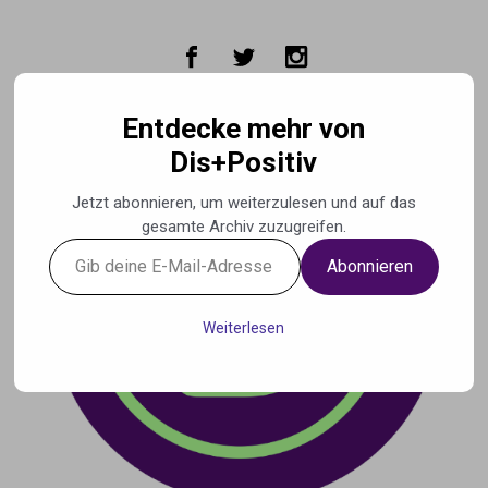
Zum Hauptinhalt springen
Entdecke mehr von
Dis+Positiv
Jetzt abonnieren, um weiterzulesen und auf das
gesamte Archiv zuzugreifen.
Gib
Abonnieren
deine
E-
Mail-
Weiterlesen
Adresse
ein ...