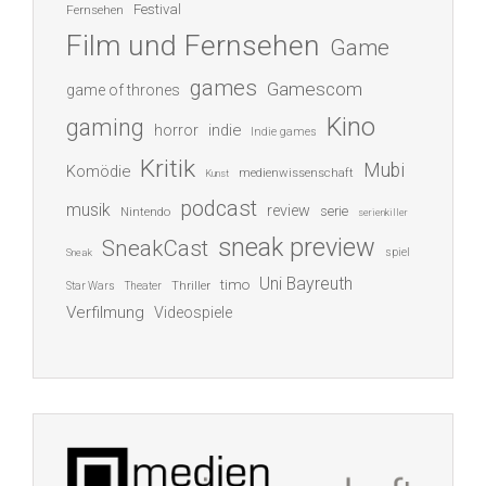
Festival
Fernsehen
Film und Fernsehen
Game
games
Gamescom
game of thrones
Kino
gaming
indie
horror
Indie games
Kritik
Mubi
Komödie
medienwissenschaft
Kunst
podcast
musik
review
serie
Nintendo
serienkiller
sneak preview
SneakCast
spiel
Sneak
Uni Bayreuth
timo
Thriller
Star Wars
Theater
Verfilmung
Videospiele