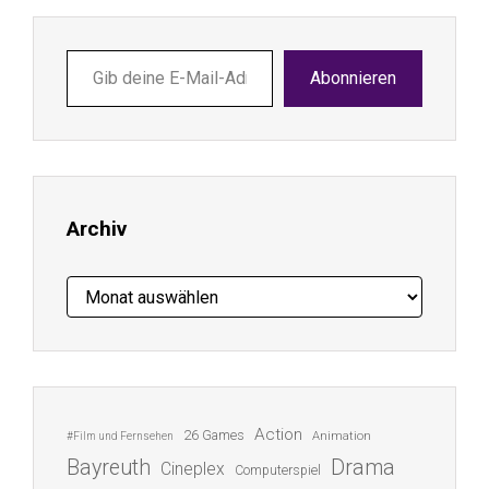
Gib
Abonnieren
deine
E-
Mail-
Adresse
ein ...
Archiv
Archiv
Action
26 Games
Animation
#Film und Fernsehen
Bayreuth
Drama
Cineplex
Computerspiel