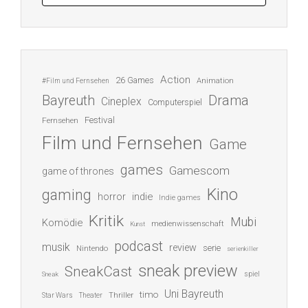
Action
26 Games
Animation
#Film und Fernsehen
Bayreuth
Drama
Cineplex
Computerspiel
Festival
Fernsehen
Film und Fernsehen
Game
games
Gamescom
game of thrones
Kino
gaming
indie
horror
Indie games
Kritik
Mubi
Komödie
medienwissenschaft
Kunst
podcast
musik
review
serie
Nintendo
serienkiller
sneak preview
SneakCast
spiel
Sneak
Uni Bayreuth
timo
Thriller
Star Wars
Theater