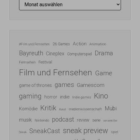
Archiv
Action
26 Games
Animation
#Film und Fernsehen
Bayreuth
Drama
Cineplex
Computerspiel
Festival
Fernsehen
Film und Fernsehen
Game
games
Gamescom
game of thrones
Kino
gaming
indie
horror
Indie games
Kritik
Mubi
Komödie
medienwissenschaft
Kunst
podcast
musik
review
serie
Nintendo
serienkiller
sneak preview
SneakCast
spiel
Sneak