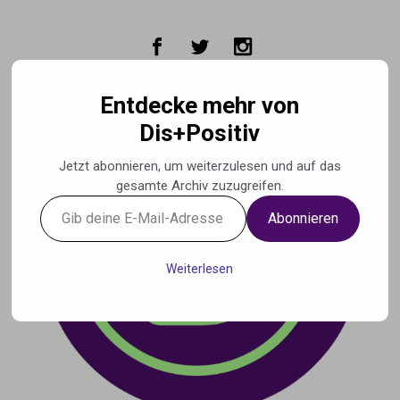
Zum Hauptinhalt springen
Entdecke mehr von
Dis+Positiv
Jetzt abonnieren, um weiterzulesen und auf das
gesamte Archiv zuzugreifen.
Gib
Abonnieren
deine
E-
Mail-
Weiterlesen
Adresse
ein ...