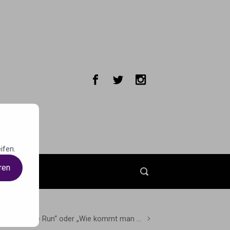
ifen.
ren
t
 Speed „The Run“ oder „Wie kommt man …