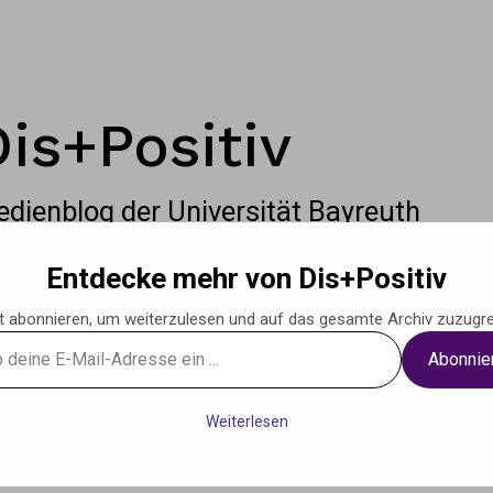
Dis+Positiv
dienblog der Universität Bayreuth
Entdecke mehr von Dis+Positiv
t abonnieren, um weiterzulesen und auf das gesamte Archiv zuzugre
Abonnie
g
Podcasts
Musik
Weiteres
Kontak
Weiterlesen
se
Need for