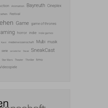
Bayreuth
Cineplex
Action
Animation
Festival
nsehen
sehen
Game
game of thrones
gaming
indie
horror
Indie games
Mubi
musik
medienwissenschaft
Kunst
SneakCast
serie
serienkiller
Sneak
timo
Thriller
Star Wars
Theater
Videospiele