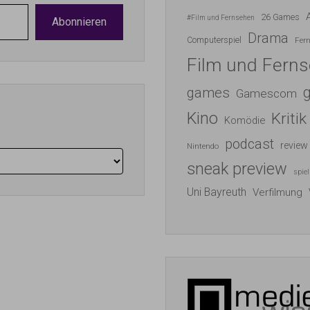
26 Games
#Film und Fernsehen
Abonnieren
Drama
Computerspiel
Fer
Film und Fern
games
Gamescom
Kino
Kritik
Komödie
podcast
review
Nintendo
sneak preview
spiel
Uni Bayreuth
Verfilmung