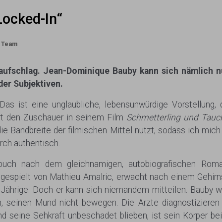
Locked-In“
v Team
naufschlag.
Jean-Dominique Bauby
kann sich nämlich n
 der Subjektiven.
 Das ist eine unglaubliche, lebensunwürdige Vorstellung,
ert den Zuschauer in seinem Film
Schmetterling und Tauc
die Bandbreite der filmischen Mittel nutzt, sodass ich mich
rch authentisch.
buch nach dem gleichnamigen, autobiografischen Ro
, gespielt von Mathieu Amalric, erwacht nach einem Gehir
43-Jährige. Doch er kann sich niemandem mitteilen. Baub
n, seinen Mund nicht bewegen. Die Ärzte diagnostizieren
d seine Sehkraft unbeschadet blieben, ist sein Körper be