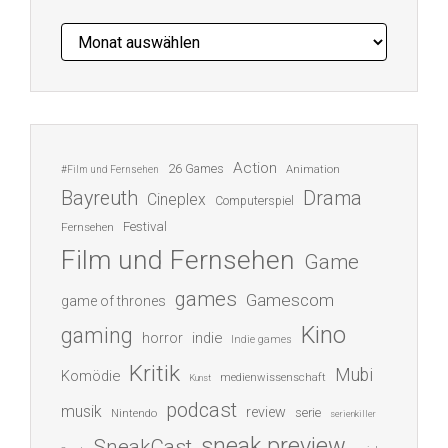
Archiv
Action
26 Games
Animation
#Film und Fernsehen
Bayreuth
Drama
Cineplex
Computerspiel
Festival
Fernsehen
Film und Fernsehen
Game
games
Gamescom
game of thrones
Kino
gaming
indie
horror
Indie games
Kritik
Mubi
Komödie
medienwissenschaft
Kunst
podcast
musik
review
serie
Nintendo
serienkiller
sneak preview
SneakCast