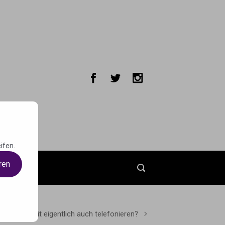
ifen.
ren
t
n man damit eigentlich auch telefonieren?