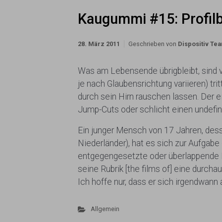
Kaugummi #15: Profilbi
28. März 2011
Geschrieben von
Dispositiv Te
Was am Lebensende übrigbleibt, sind v
je nach Glaubensrichtung variieren) t
durch sein Hirn rauschen lassen. Der 
Jump-Cuts oder schlicht einen undefini
Ein junger Mensch von 17 Jahren, d
Niederländer), hat es sich zur Aufga
entgegengesetzte oder überlappende Bi
seine Rubrik [the films of] eine durcha
Ich hoffe nur, dass er sich irgendwan
Allgemein