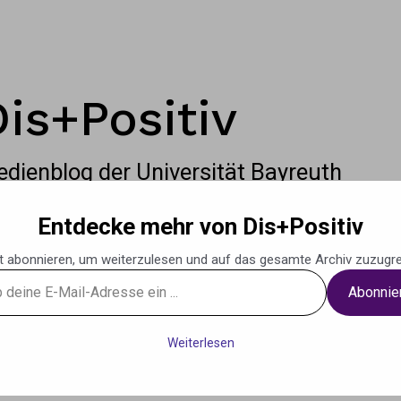
Dis+Positiv
dienblog der Universität Bayreuth
Entdecke mehr von Dis+Positiv
t abonnieren, um weiterzulesen und auf das gesamte Archiv zuzugre
Abonnie
g
Podcasts
Musik
Weiteres
Kontak
Weiterlesen
se
Kan