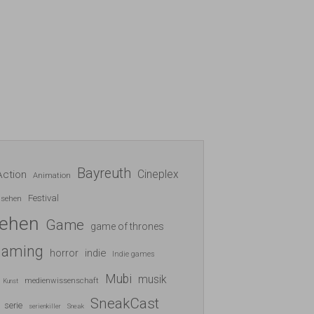
Bayreuth
Cineplex
Action
Animation
Festival
nsehen
sehen
Game
game of thrones
gaming
indie
horror
Indie games
Mubi
musik
medienwissenschaft
Kunst
SneakCast
serie
serienkiller
Sneak