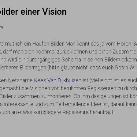
lder einer Vision
am
ermutlich ein Haufen Bilder. Man kennt das ja vom Hören-Sa
ritt, darf man sich nochmal zurücklehnen und einen Zusamm
eine wird ein durchgängiges Schema in seinen Bildern erkenn
erbaren Bilderregen (bitte glaubt nicht, dass euch Robin Wi
essen Netzname
Kees Van Dijkhuizen
ist (vielleicht ist es au
be gemacht die Visionen von berühmten Regisseuren zu durc
lder zusammen zu montieren. Ob ihm das gelungen ist könnt
us interessante und zum Teil erhellende Idee ist, darauf kan
n auch an etwas komplexere Regisseure herantraut.