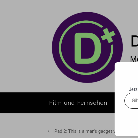
Zum Hauptinhalt springen
Me
Jetz
Gib
Film und Fernsehen
Gamin
deine
E-
Mail-
Adres
iPad 2: This is a man’s gadget world
ein ...