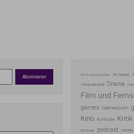
26 Games
#Film und Fernsehen
Abonnieren
Drama
Computerspiel
Fer
Film und Fern
games
Gamescom
Kino
Kritik
Komödie
podcast
review
Nintendo