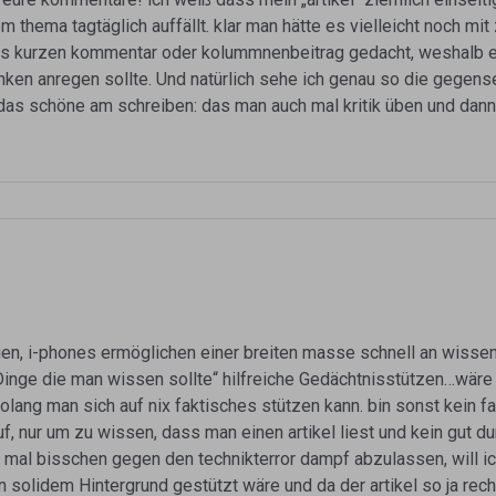
thema tagtäglich auffällt. klar man hätte es vielleicht noch mit
als kurzen kommentar oder kolummnenbeitrag gedacht, weshalb er
en anregen sollte. Und natürlich sehe ich genau so die gegensei
das schöne am schreiben: das man auch mal kritik üben und dann
gen, i-phones ermöglichen einer breiten masse schnell an wiss
inge die man wissen sollte“ hilfreiche Gedächtnisstützen…wär
lang man sich auf nix faktisches stützen kann. bin sonst kein f
f, nur um zu wissen, dass man einen artikel liest und kein gut 
m mal bisschen gegen den technikterror dampf abzulassen, will ic
solidem Hintergrund gestützt wäre und da der artikel so ja recht