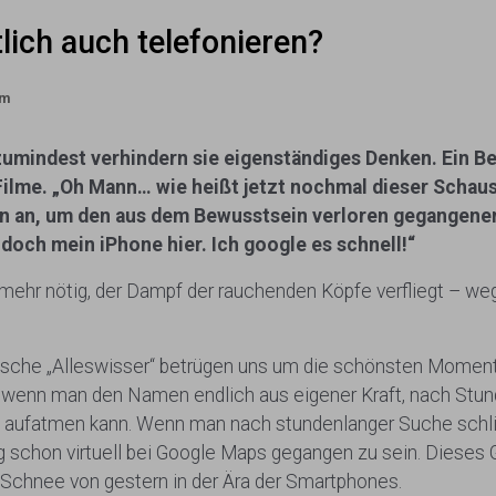
lich auch telefonieren?
am
ndest verhindern sie eigenständiges Denken. Ein Beis
ilme. „Oh Mann… wie heißt jetzt nochmal dieser Schausp
en an, um den aus dem Bewusstsein verloren gegangene
doch mein iPhone hier. Ich google es schnell!“
 mehr nötig, der Dampf der rauchenden Köpfe verfliegt – we
ronische „Alleswisser“ betrügen uns um die schönsten Mom
, wenn man den Namen endlich aus eigener Kraft, nach Stu
rt aufatmen kann. Wenn man nach stundenlanger Suche schlie
 schon virtuell bei Google Maps gegangen zu sein. Dieses 
 Schnee von gestern in der Ära der Smartphones.