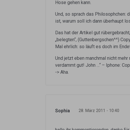
Hose gehen kann.
Und, so sprach das Philosophchen: da
ist, warum soll ich dann überhaupt l
Das hat der Artikel gut rübergebracht,
„belegten“, (Guttenbergschen^^) Cop
Mal ehrlich: so läuft es doch im Ende
Und jetzt eben manchmal nicht mehr n
verdammt gut! John …“ – Iphone: Cop
-> Aha.
Sophia
28. März 2011 - 10:40
hallo ihr kommentierenden. danke für