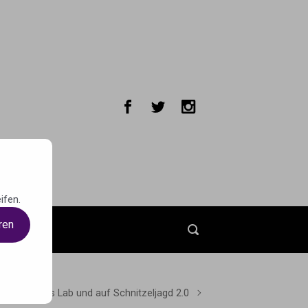
ifen.
ren
t
Im Games Lab und auf Schnitzeljagd 2.0