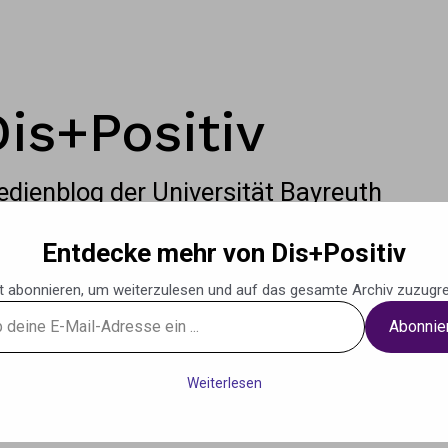
Dis+Positiv
dienblog der Universität Bayreuth
Entdecke mehr von Dis+Positiv
t abonnieren, um weiterzulesen und auf das gesamte Archiv zuzugre
Abonnie
g
Podcasts
Musik
Weiteres
Kontak
Weiterlesen
se