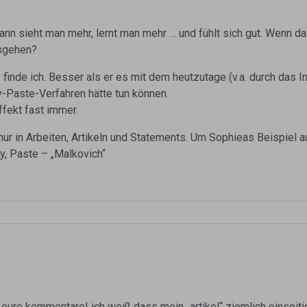
nn sieht man mehr, lernt man mehr … und fühlt sich gut. Wenn da
osgehen?
 finde ich. Besser als er es mit dem heutzutage (v.a. durch das In
y-Paste-Verfahren hätte tun können.
ffekt fast immer.
ur in Arbeiten, Artikeln und Statements. Um Sophieas Beispiel a
y, Paste – „Malkovich“
 eure kommentare! ich weiß dass mein „artikel“ ziemlich einseitig