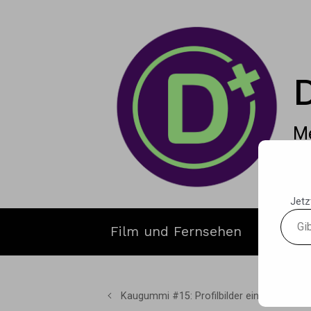
Zum Hauptinhalt springen
Me
Jetz
Gib
Film und Fernsehen
Gamin
deine
E-
Mail-
Adres
Kaugummi #15: Profilbilder einer Vision
ein ...