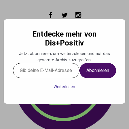
Zum Hauptinhalt springen
Entdecke mehr von
Dis+Positiv
Jetzt abonnieren, um weiterzulesen und auf das
gesamte Archiv zuzugreifen.
Gib
Abonnieren
deine
E-
Mail-
Weiterlesen
Adresse
ein ...