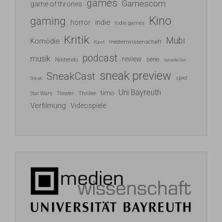
games
Gamescom
game of thrones
Kino
gaming
indie
horror
Indie games
Kritik
Mubi
Komödie
medienwissenschaft
Kunst
podcast
musik
review
serie
Nintendo
serienkiller
sneak preview
SneakCast
spiel
Sneak
Uni Bayreuth
timo
Thriller
Star Wars
Theater
Verfilmung
Videospiele