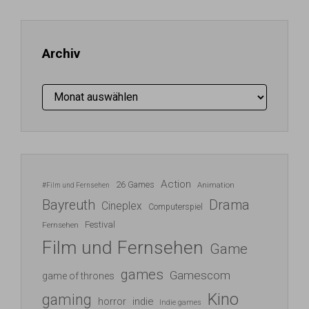
Adresse
ein ...
Archiv
Archiv
Action
26 Games
Animation
#Film und Fernsehen
Bayreuth
Drama
Cineplex
Computerspiel
Festival
Fernsehen
Film und Fernsehen
Game
games
Gamescom
game of thrones
Kino
gaming
indie
horror
Indie games