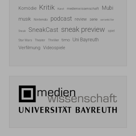
Kritik
Mubi
Komödie
medienwissenschaft
Kunst
podcast
musik
review
serie
Nintendo
serienkiller
sneak preview
SneakCast
spiel
Sneak
Uni Bayreuth
timo
Thriller
Star Wars
Theater
Verfilmung
Videospiele