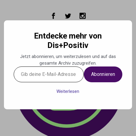
Zum Hauptinhalt springen
Entdecke mehr von
Dis+Positiv
Jetzt abonnieren, um weiterzulesen und auf das
gesamte Archiv zuzugreifen.
Gib
Abonnieren
deine
E-
Mail-
Weiterlesen
Adresse
ein ...