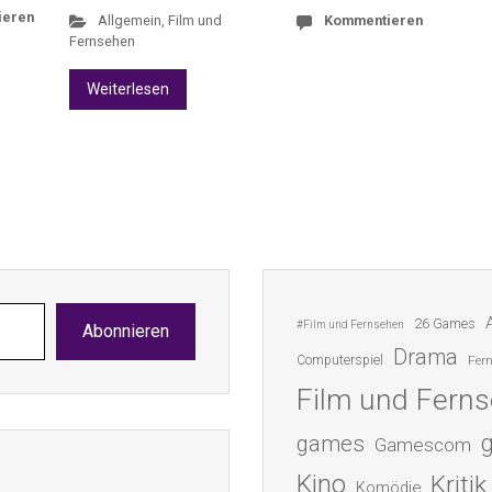
ieren
Allgemein
,
Film und
Kommentieren
Fernsehen
Weiterlesen
26 Games
#Film und Fernsehen
Abonnieren
Drama
Computerspiel
Fer
Film und Fern
games
Gamescom
Kino
Kritik
Komödie