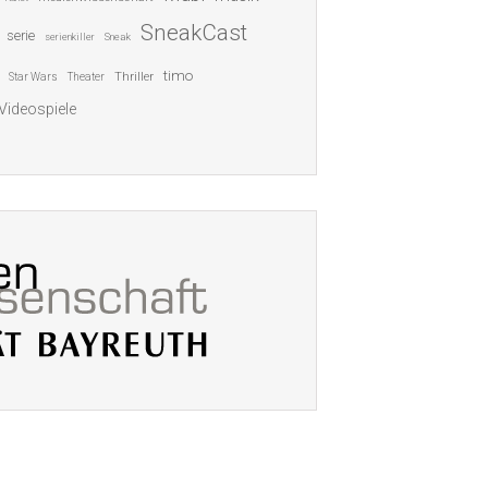
SneakCast
serie
serienkiller
Sneak
timo
Thriller
Star Wars
Theater
Videospiele