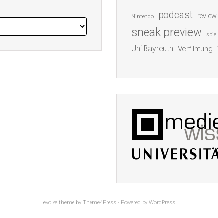
podcast
review
Nintendo
sneak preview
spiel
Uni Bayreuth
Verfilmung
evolve
theme by Theme4Press - Powered by
WordPress