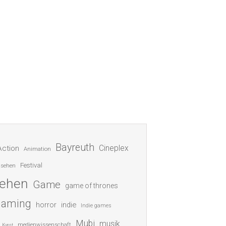
Bayreuth
Cineplex
Action
Animation
Festival
nsehen
sehen
Game
game of thrones
gaming
indie
horror
Indie games
Mubi
musik
medienwissenschaft
Kunst