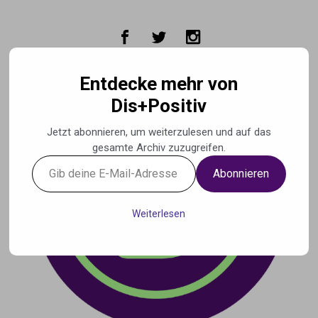
Zum Hauptinhalt springen
Entdecke mehr von
Dis+Positiv
Jetzt abonnieren, um weiterzulesen und auf das
gesamte Archiv zuzugreifen.
Gib
Abonnieren
deine
E-
Mail-
Weiterlesen
Adresse
ein ...