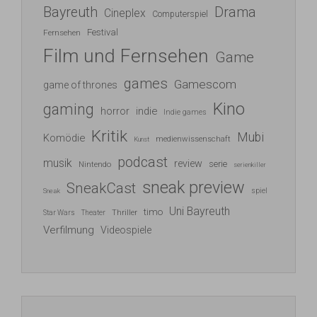
Bayreuth
Drama
Cineplex
Computerspiel
Festival
Fernsehen
Film und Fernsehen
Game
games
Gamescom
game of thrones
Kino
gaming
indie
horror
Indie games
Kritik
Mubi
Komödie
medienwissenschaft
Kunst
podcast
musik
review
serie
Nintendo
serienkiller
sneak preview
SneakCast
spiel
Sneak
Uni Bayreuth
timo
Thriller
Star Wars
Theater
Verfilmung
Videospiele