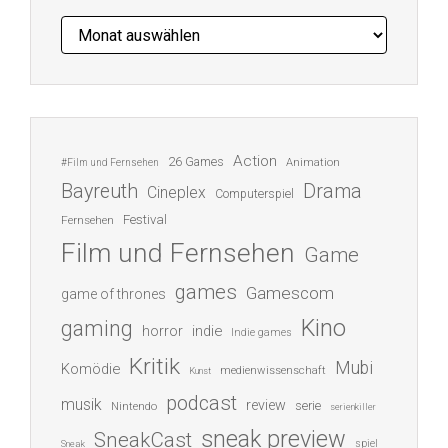
Archiv
Action
26 Games
Animation
#Film und Fernsehen
Bayreuth
Drama
Cineplex
Computerspiel
Festival
Fernsehen
Film und Fernsehen
Game
games
Gamescom
game of thrones
Kino
gaming
indie
horror
Indie games
Kritik
Mubi
Komödie
medienwissenschaft
Kunst
podcast
musik
review
serie
Nintendo
serienkiller
sneak preview
SneakCast
spiel
Sneak