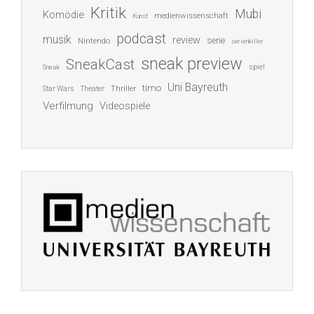
Kritik
Mubi
Komödie
medienwissenschaft
Kunst
podcast
musik
review
serie
Nintendo
serienkiller
sneak preview
SneakCast
spiel
Sneak
Uni Bayreuth
timo
Thriller
Star Wars
Theater
Verfilmung
Videospiele