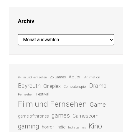
Adresse
ein ...
Archiv
Archiv
Action
26 Games
Animation
#Film und Fernsehen
Bayreuth
Drama
Cineplex
Computerspiel
Festival
Fernsehen
Film und Fernsehen
Game
games
Gamescom
game of thrones
Kino
gaming
indie
horror
Indie games