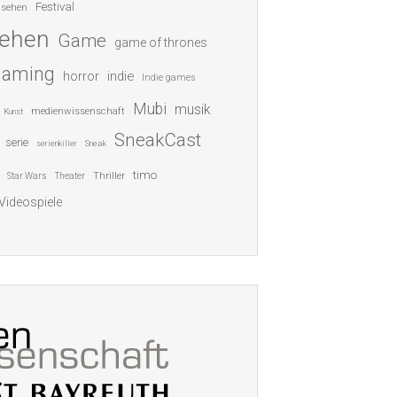
Festival
nsehen
sehen
Game
game of thrones
gaming
indie
horror
Indie games
Mubi
musik
medienwissenschaft
Kunst
SneakCast
serie
serienkiller
Sneak
timo
Thriller
Star Wars
Theater
Videospiele