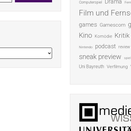
Drama
Computerspiel
Fer
Film und Fern
games
Gamescom
Kino
Kritik
Komödie
podcast
review
Nintendo
sneak preview
spiel
Uni Bayreuth
Verfilmung