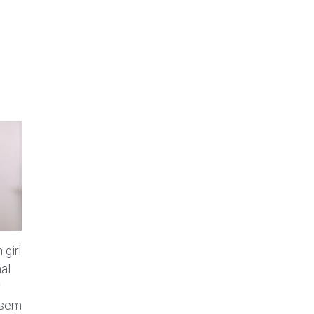
girl
al
iesem