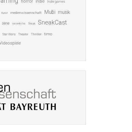
gaming
indie
horror
Indie games
Mubi
musik
medienwissenschaft
Kunst
SneakCast
serie
serienkiller
Sneak
timo
Thriller
Star Wars
Theater
Videospiele