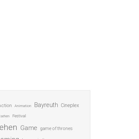
Bayreuth
Cineplex
Action
Animation
Festival
nsehen
sehen
Game
game of thrones