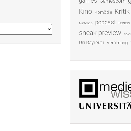
games
Gamescom
Kino
Kritik
Komödie
podcast
review
Nintendo
sneak preview
spiel
Uni Bayreuth
Verfilmung