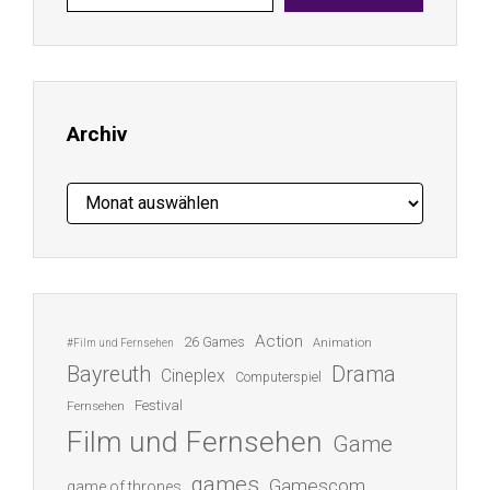
E-
Mail-
Adresse
ein ...
Archiv
Archiv
Action
26 Games
Animation
#Film und Fernsehen
Bayreuth
Drama
Cineplex
Computerspiel
Festival
Fernsehen
Film und Fernsehen
Game
games
Gamescom
game of thrones