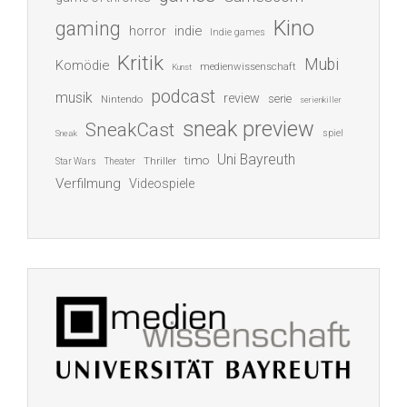
Kino
gaming
indie
horror
Indie games
Kritik
Mubi
Komödie
medienwissenschaft
Kunst
podcast
musik
review
serie
Nintendo
serienkiller
sneak preview
SneakCast
spiel
Sneak
Uni Bayreuth
timo
Thriller
Star Wars
Theater
Verfilmung
Videospiele