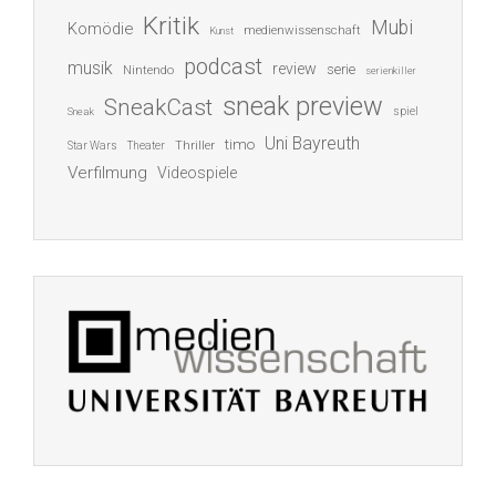
Kritik
Mubi
Komödie
medienwissenschaft
Kunst
podcast
musik
review
serie
Nintendo
serienkiller
sneak preview
SneakCast
spiel
Sneak
Uni Bayreuth
timo
Thriller
Star Wars
Theater
Verfilmung
Videospiele