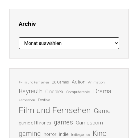
Adresse
ein ...
Archiv
Archiv
Action
26 Games
Animation
#Film und Fernsehen
Bayreuth
Drama
Cineplex
Computerspiel
Festival
Fernsehen
Film und Fernsehen
Game
games
Gamescom
game of thrones
Kino
gaming
indie
horror
Indie games