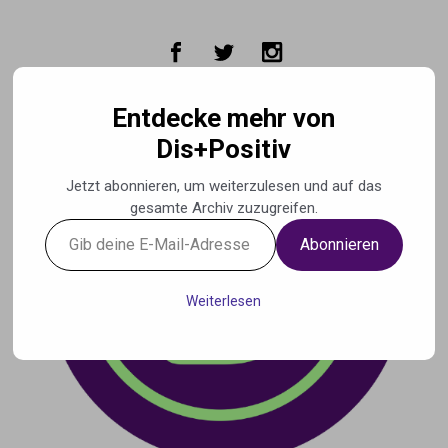
Zum Hauptinhalt springen
Entdecke mehr von
Dis+Positiv
Jetzt abonnieren, um weiterzulesen und auf das
gesamte Archiv zuzugreifen.
Gib
Abonnieren
deine
E-
Mail-
Weiterlesen
Adresse
ein ...