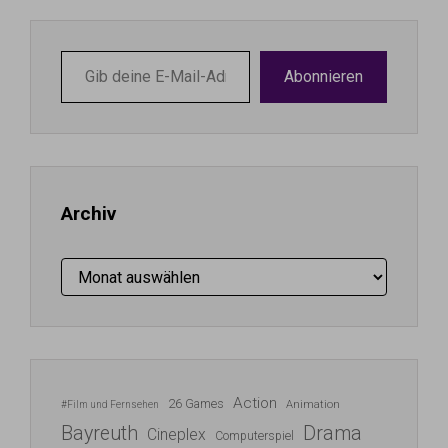
Gib
Abonnieren
deine
E-
Mail-
Adresse
ein ...
Archiv
Archiv
Action
26 Games
Animation
#Film und Fernsehen
Bayreuth
Drama
Cineplex
Computerspiel