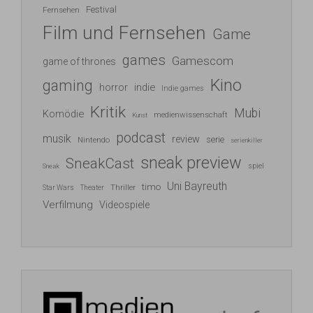
Festival
Fernsehen
Film und Fernsehen
Game
games
Gamescom
game of thrones
Kino
gaming
indie
horror
Indie games
Kritik
Mubi
Komödie
medienwissenschaft
Kunst
podcast
musik
review
serie
Nintendo
serienkiller
sneak preview
SneakCast
spiel
Sneak
Uni Bayreuth
timo
Thriller
Star Wars
Theater
Verfilmung
Videospiele