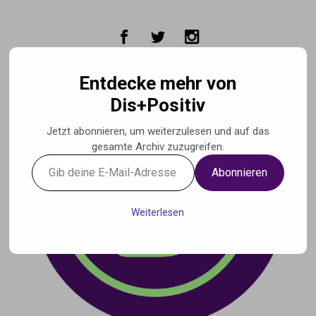
Zum Hauptinhalt springen
Entdecke mehr von
Dis+Positiv
Jetzt abonnieren, um weiterzulesen und auf das
gesamte Archiv zuzugreifen.
Gib
Abonnieren
deine
E-
Mail-
Weiterlesen
Adresse
ein ...