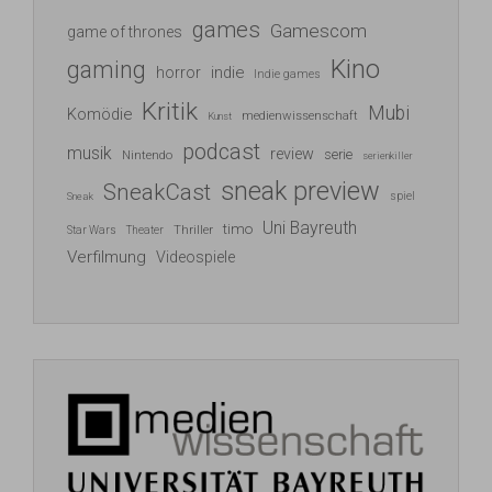
games
Gamescom
game of thrones
Kino
gaming
indie
horror
Indie games
Kritik
Mubi
Komödie
medienwissenschaft
Kunst
podcast
musik
review
serie
Nintendo
serienkiller
sneak preview
SneakCast
spiel
Sneak
Uni Bayreuth
timo
Thriller
Star Wars
Theater
Verfilmung
Videospiele