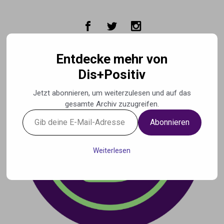
Zum Hauptinhalt springen
Entdecke mehr von
Dis+Positiv
Jetzt abonnieren, um weiterzulesen und auf das
gesamte Archiv zuzugreifen.
Gib
Abonnieren
deine
E-
Mail-
Weiterlesen
Adresse
ein ...