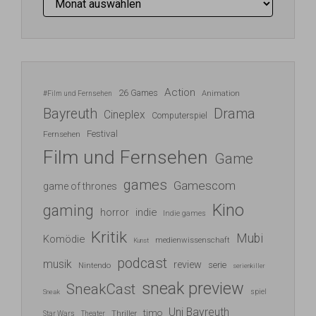
Action
26 Games
Animation
#Film und Fernsehen
Bayreuth
Drama
Cineplex
Computerspiel
Festival
Fernsehen
Film und Fernsehen
Game
games
Gamescom
game of thrones
Kino
gaming
indie
horror
Indie games
Kritik
Mubi
Komödie
medienwissenschaft
Kunst
podcast
musik
review
serie
Nintendo
serienkiller
sneak preview
SneakCast
spiel
Sneak
Uni Bayreuth
timo
Thriller
Star Wars
Theater