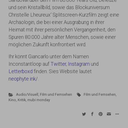
Sandoval über den Film 80.000 Years Old, Deleuze
und sein Kristallbild, sowie das Blockuniversum.
Christelle Lheureux‘ Splitscreen-Kurzfilm zeigt eine
Archäologin, die bei einer Ausgrabung in ihrer
Heimat mit ihrer persönlichen Vergangenheit, den
Spuren 80.000 Jahre alter Menschen, sowie einer
möglichen Zukunft konfrontiert wird.
Ihr könnt Giancarlo unter dem Namen
Inconstantloop auf
Twitter
,
Instagram
und
Letterboxd
finden. Sies Website lautet
neophyte.ink/
.
Audio/Visuell
,
Film und Fernsehen
Film und Fernsehen
,
Kino
,
Kritik
,
mubi monday