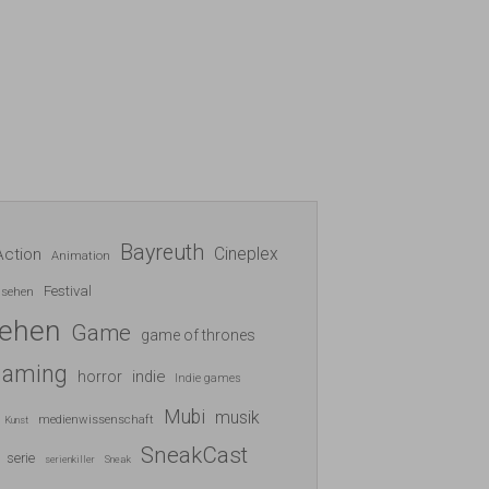
Bayreuth
Cineplex
Action
Animation
Festival
nsehen
sehen
Game
game of thrones
gaming
indie
horror
Indie games
Mubi
musik
medienwissenschaft
Kunst
SneakCast
serie
serienkiller
Sneak