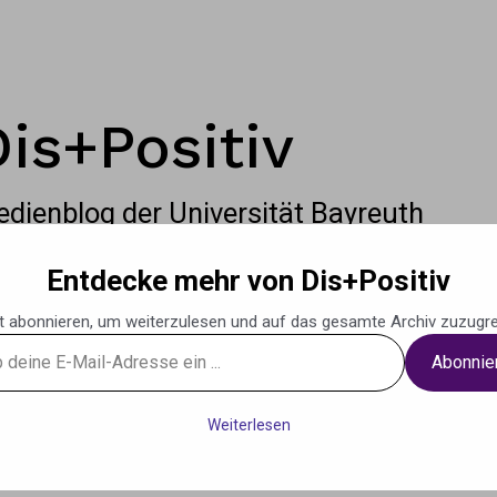
Dis+Positiv
dienblog der Universität Bayreuth
Entdecke mehr von Dis+Positiv
t abonnieren, um weiterzulesen und auf das gesamte Archiv zuzugre
Abonnie
g
Podcasts
Musik
Weiteres
Kontak
Weiterlesen
se