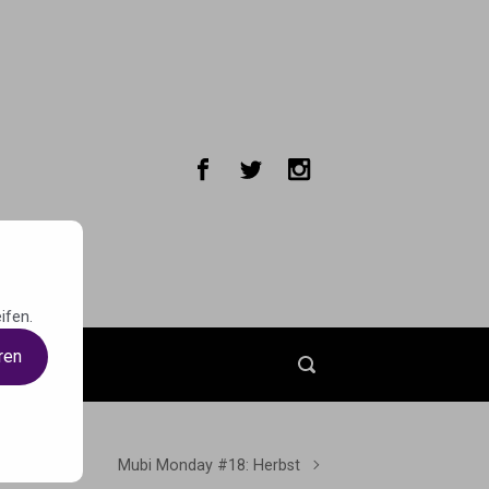
ifen.
ren
t
Mubi Monday #18: Herbst