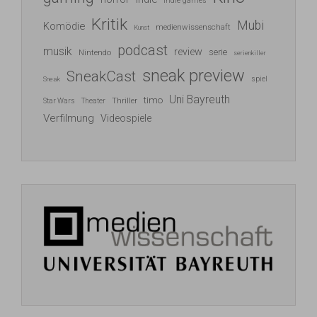
Indie games
Kritik
Mubi
Komödie
medienwissenschaft
Kunst
podcast
musik
review
serie
Nintendo
serienkiller
sneak preview
SneakCast
spiel
Sneak
Uni Bayreuth
timo
Thriller
Star Wars
Theater
Verfilmung
Videospiele