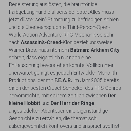
Begeisterung auslösten, die brauntönige
Farbgebung nur die allseits beliebte „Alles muss
jetzt düster sein“-Stimmung zu befriedigen schien,
und die überbeanspruchte Third-Person-Open-
World-Action-Adventure-RPG-Mechanik so sehr
nach
Assassin’s-Creed
-Klon beziehungsweise
Warner Bros.‘ hausinternem
Batman: Arkham City
schreit, dass eigentlich nur noch eine
Enttäuschung bevorstehen konnte. Vollkommen
unerwartet gelingt es jedoch Entwickler Monolith
Productions, der mit
F.E.A.R.
im Jahr 2005 bereits
einen der besten Grusel-Schocker des FPS-Genres
hervorbrachte, mit seinem zeitlich zwischen
Der
kleine Hobbit
und
Der Herr der Ringe
angesiedelten Abenteuer eine eigenständige
Geschichte zu erzählen, die thematisch
außergewöhnlich, kontrovers und anspruchsvoll ist.