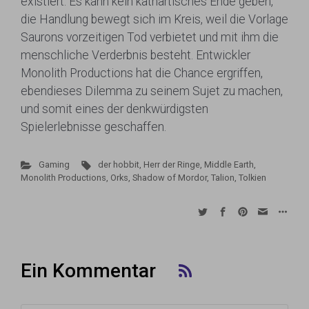
existiert. Es kann kein kathartisches Ende geben,
die Handlung bewegt sich im Kreis, weil die Vorlage
Saurons vorzeitigen Tod verbietet und mit ihm die
menschliche Verderbnis besteht. Entwickler
Monolith Productions hat die Chance ergriffen,
ebendieses Dilemma zu seinem Sujet zu machen,
und somit eines der denkwürdigsten
Spielerlebnisse geschaffen.
Gaming
der hobbit
,
Herr der Ringe
,
Middle Earth
,
Monolith Productions
,
Orks
,
Shadow of Mordor
,
Talion
,
Tolkien
Ein Kommentar