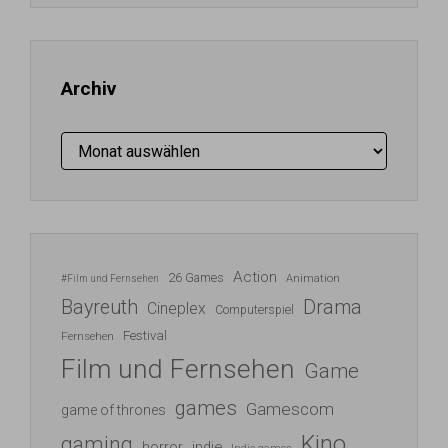
Adresse
ein ...
Archiv
Archiv
Action
26 Games
Animation
#Film und Fernsehen
Bayreuth
Drama
Cineplex
Computerspiel
Festival
Fernsehen
Film und Fernsehen
Game
games
Gamescom
game of thrones
Kino
gaming
indie
horror