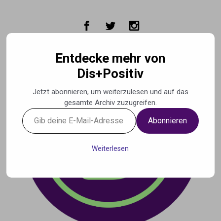
Zum Hauptinhalt springen
Entdecke mehr von
Dis+Positiv
Jetzt abonnieren, um weiterzulesen und auf das
gesamte Archiv zuzugreifen.
Gib
Abonnieren
deine
E-
Mail-
Weiterlesen
Adresse
ein ...