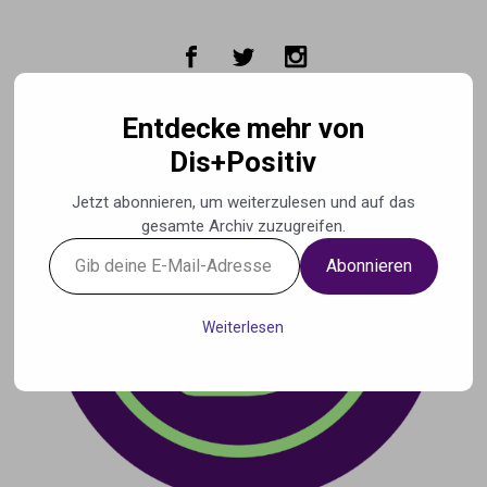
Zum Hauptinhalt springen
Entdecke mehr von
Dis+Positiv
Jetzt abonnieren, um weiterzulesen und auf das
gesamte Archiv zuzugreifen.
Gib
Abonnieren
deine
E-
Mail-
Weiterlesen
Adresse
ein ...