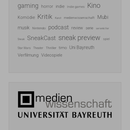
Kino
gaming
indie
horror
Indie games
Kritik
Mubi
Komödie
medienwissenschaft
Kunst
podcast
musik
review
serie
Nintendo
serienkiller
sneak preview
SneakCast
spiel
Sneak
Uni Bayreuth
timo
Thriller
Star Wars
Theater
Verfilmung
Videospiele