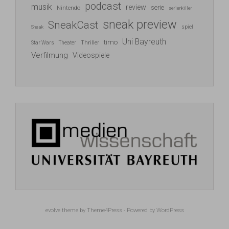
podcast
musik
review
serie
Nintendo
serienkiller
sneak preview
SneakCast
spiel
Sneak
Uni Bayreuth
timo
Thriller
Star Wars
Theater
Verfilmung
Videospiele
evolve
theme by Theme4Press - Powered by
WordPress