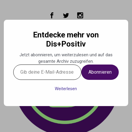
Zum Hauptinhalt springen
Entdecke mehr von
Dis+Positiv
Jetzt abonnieren, um weiterzulesen und auf das
gesamte Archiv zuzugreifen.
Gib
Abonnieren
deine
E-
Mail-
Weiterlesen
Adresse
ein ...