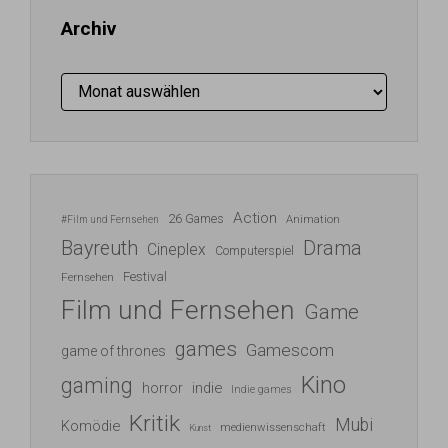
Archiv
Archiv
Action
26 Games
Animation
#Film und Fernsehen
Bayreuth
Drama
Cineplex
Computerspiel
Festival
Fernsehen
Film und Fernsehen
Game
games
Gamescom
game of thrones
Kino
gaming
indie
horror
Indie games
Kritik
Mubi
Komödie
medienwissenschaft
Kunst