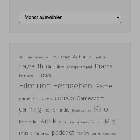
Archiv
Action
26 Games
Animation
#Film und Fernsehen
Bayreuth
Drama
Cineplex
Computerspiel
Festival
Fernsehen
Film und Fernsehen
Game
games
Gamescom
game of thrones
Kino
gaming
indie
horror
Indie games
Kritik
Mubi
Komödie
medienwissenschaft
Kunst
podcast
musik
review
serie
Nintendo
serienkiller