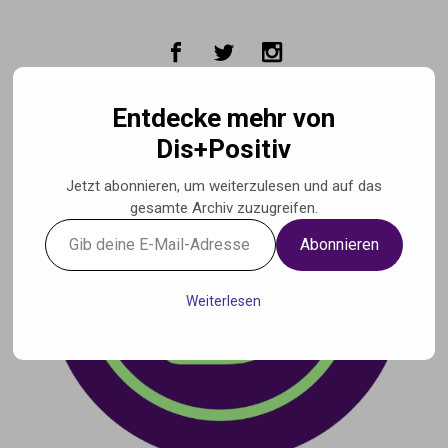
Zum Hauptinhalt springen
Entdecke mehr von
Dis+Positiv
Jetzt abonnieren, um weiterzulesen und auf das
gesamte Archiv zuzugreifen.
Gib
Abonnieren
deine
E-
Mail-
Weiterlesen
Adresse
ein ...