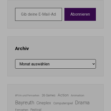
Gib
Abonnieren
deine
E-
Mail-
Adresse
ein ...
Archiv
Archiv
Action
26 Games
Animation
#Film und Fernsehen
Bayreuth
Drama
Cineplex
Computerspiel
Festival
Fernsehen