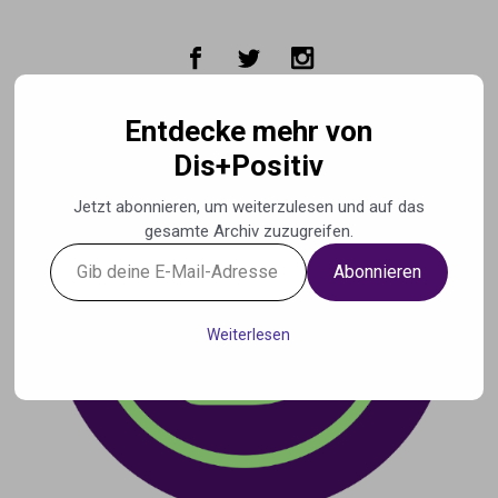
Zum Hauptinhalt springen
Entdecke mehr von
Dis+Positiv
Jetzt abonnieren, um weiterzulesen und auf das
gesamte Archiv zuzugreifen.
Gib
Abonnieren
deine
E-
Mail-
Weiterlesen
Adresse
ein ...