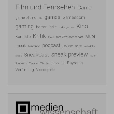
Film und Fernsehen
Game
games
Gamescom
game of thrones
Kino
gaming
indie
horror
Indie games
Kritik
Mubi
Komödie
medienwissenschaft
Kunst
podcast
musik
review
serie
Nintendo
serienkiller
sneak preview
SneakCast
spiel
Sneak
Uni Bayreuth
timo
Thriller
Star Wars
Theater
Verfilmung
Videospiele