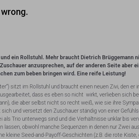
t wrong.
in und ein Rollstuhl. Mehr braucht Dietrich Brüggemann 
r Zuschauer anzusprechen, auf der anderen Seite aber e
chen zum beben bringen wird. Eine reife Leistung!
“) sitzt im Rollstuhl und braucht einen neuen Zivi, den er i
usgearbeitet, dass es eben so nicht wirkt, verlieben sich b
), die aber selbst nicht so recht weiß, wie sie ihre Sympath
 sich und versetzt den Zuschauer ständig von einer Gefühlsl
 als Trio unterwegs sind und die Verhältnisse unklar bis ver
en lassen, obwohl manche Sequenzen in denen nur Zwei aus D
e kleine Seed-and-Payoff-Geschichten (z.B. die rote Kiste