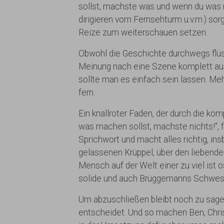
sollst, machste was und wenn du was m
dirigieren vom Fernsehturm u.v.m.) so
Reize zum weiterschauen setzen.
Obwohl die Geschichte durchwegs flüss
Meinung nach eine Szene komplett aus
sollte man es einfach sein lassen. Mehr
fern.
Ein knallroter Faden, der durch die k
was machen sollst, machste nichts!“, f
Sprichwort und macht alles richtig, i
gelassenen Krüppel, über den liebenden 
Mensch auf der Welt einer zu viel ist 
solide und auch Brüggemanns Schwester
Um abzuschließen bleibt noch zu sagen,
entscheidet. Und so machen Ben, Chris