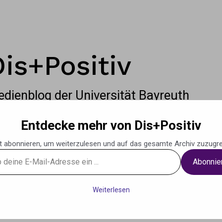
Dis+Positiv
dienblog der Universität Bayreuth
Entdecke mehr von Dis+Positiv
t abonnieren, um weiterzulesen und auf das gesamte Archiv zuzugre
Abonnie
g
Podcasts
Musik
Weiteres
Kontak
Weiterlesen
se
Theaterraum der Uni Bayreuth