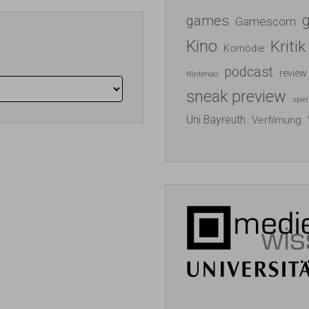
games
Gamescom
Kino
Kritik
Komödie
podcast
review
Nintendo
sneak preview
spiel
Uni Bayreuth
Verfilmung