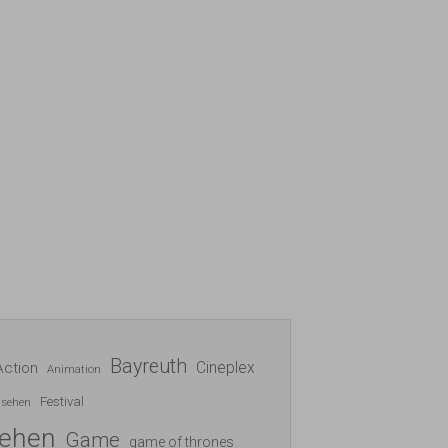
Bayreuth
Cineplex
Action
Animation
Festival
nsehen
sehen
Game
game of thrones