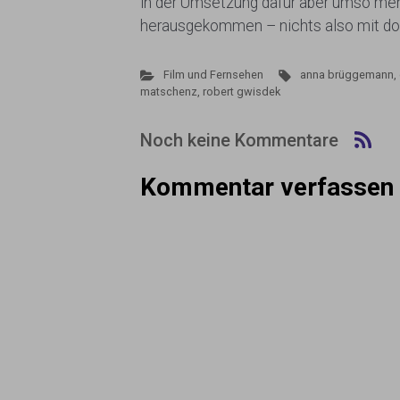
in der Umsetzung dafür aber umso mehr
herausgekommen – nichts also mit do
Film und Fernsehen
anna brüggemann
,
matschenz
,
robert gwisdek
Noch keine Kommentare
Kommentar verfassen