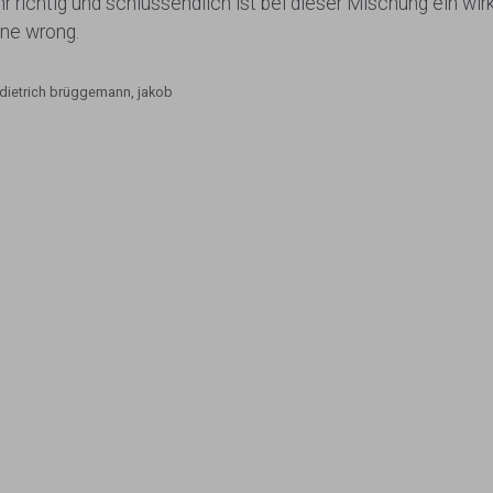
 richtig und schlussendlich ist bei dieser Mischung ein wir
ne wrong.
dietrich brüggemann
,
jakob