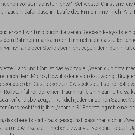
achen sollst, machste nichts!“, Schwester Christiane, die 
rgen zudem dafür, dass im Laufe des Films immer mehr Aha-
ig erzählt wird und durch die vielen Seed-and-Payoffs ein g
 dem Rahmen: man kann den Himmel nicht darstellen, ohne
 will ich an dieser Stelle aber nicht sagen, denn den Inhalt 
omplette Handlung führt ist das Wortspiel „Wenn du nichts 
rei nach dem Motto „How it’s done you do it wrong“. Brügge
nsbesondere den Cast besetzen. Gwisdek spielt seine Rolle 
Rollstuhlfahrer, der einen Traum hat, bis hin zum ultra-sark
oscarreif und überzeugt in wirklich jeder einzelnen Szene. M
 Anna rechtfertig ihre „Vitamin-B“-Besetzung mit einer se
 dass bereits Karl Kraus gesagt hat, dass man sich in Zwei
tian und Annika auf Filmebene zwar viel verkehrt, Robert, 