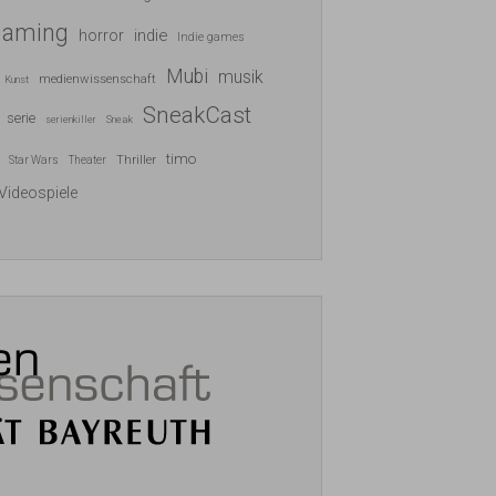
gaming
indie
horror
Indie games
Mubi
musik
medienwissenschaft
Kunst
SneakCast
serie
serienkiller
Sneak
timo
Thriller
Star Wars
Theater
Videospiele