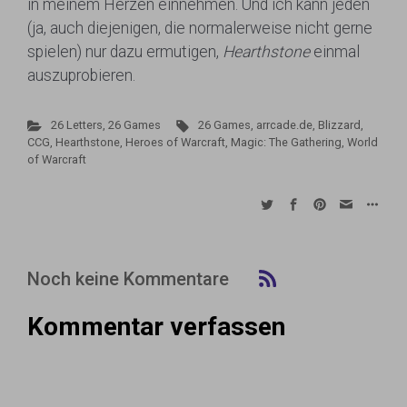
in meinem Herzen einnehmen. Und ich kann jeden
(ja, auch diejenigen, die normalerweise nicht gerne
spielen) nur dazu ermutigen,
Hearthstone
einmal
auszuprobieren.
26 Letters, 26 Games
26 Games
,
arrcade.de
,
Blizzard
,
CCG
,
Hearthstone
,
Heroes of Warcraft
,
Magic: The Gathering
,
World
of Warcraft
Noch keine Kommentare
Kommentar verfassen