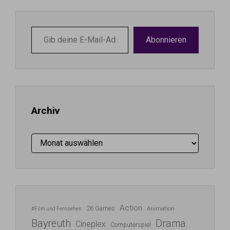
Gib
Abonnieren
deine
E-
Mail-
Adresse
ein ...
Archiv
Archiv
Action
26 Games
Animation
#Film und Fernsehen
Bayreuth
Drama
Cineplex
Computerspiel