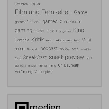
Festival
Fernsehen
Film und Fernsehen
Game
games
Gamescom
game of thrones
Kino
gaming
indie
horror
Indie games
Kritik
Mubi
Komödie
medienwissenschaft
Kunst
podcast
musik
review
serie
Nintendo
serienkiller
sneak preview
SneakCast
spiel
Sneak
Uni Bayreuth
timo
Thriller
Star Wars
Theater
Verfilmung
Videospiele