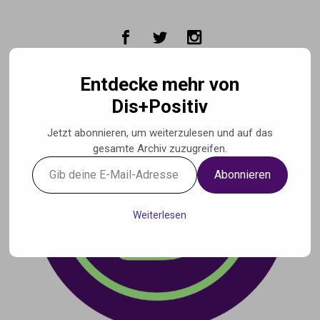
Zum Hauptinhalt springen
Entdecke mehr von
Dis+Positiv
Jetzt abonnieren, um weiterzulesen und auf das
gesamte Archiv zuzugreifen.
Gib
Abonnieren
deine
E-
Mail-
Weiterlesen
Adresse
ein ...