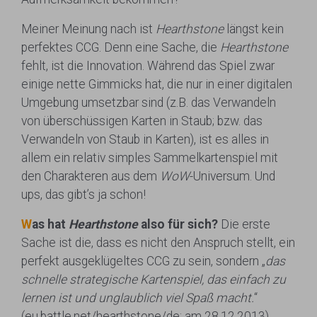
Meiner Meinung nach ist
Hearthstone
längst kein
perfektes CCG. Denn eine Sache, die
Hearthstone
fehlt, ist die Innovation. Während das Spiel zwar
einige nette Gimmicks hat, die nur in einer digitalen
Umgebung umsetzbar sind (z.B. das Verwandeln
von überschüssigen Karten in Staub; bzw. das
Verwandeln von Staub in Karten), ist es alles in
allem ein relativ simples Sammelkartenspiel mit
den Charakteren aus dem
WoW
-Universum. Und
ups, das gibt’s ja schon!
W
as hat
Hearthstone
also für sich?
Die erste
Sache ist die, dass es nicht den Anspruch stellt, ein
perfekt ausgeklügeltes CCG zu sein, sondern „
das
schnelle strategische Kartenspiel, das einfach zu
lernen ist und unglaublich viel Spaß macht.
“
(eu.battle.net/hearthstone/de; am 28.12.2013).