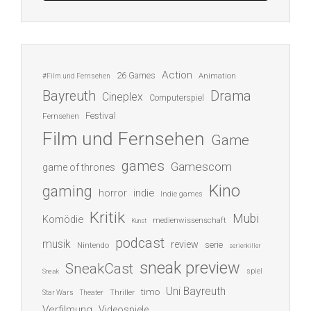
Action
26 Games
Animation
#Film und Fernsehen
Bayreuth
Drama
Cineplex
Computerspiel
Festival
Fernsehen
Film und Fernsehen
Game
games
Gamescom
game of thrones
Kino
gaming
indie
horror
Indie games
Kritik
Mubi
Komödie
medienwissenschaft
Kunst
podcast
musik
review
serie
Nintendo
serienkiller
sneak preview
SneakCast
spiel
Sneak
Uni Bayreuth
timo
Thriller
Star Wars
Theater
Verfilmung
Videospiele