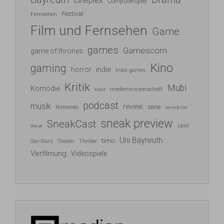
Cineplex
Computerspiel
Festival
Fernsehen
Film und Fernsehen
Game
games
Gamescom
game of thrones
Kino
gaming
indie
horror
Indie games
Kritik
Mubi
Komödie
medienwissenschaft
Kunst
podcast
musik
review
serie
Nintendo
serienkiller
sneak preview
SneakCast
spiel
Sneak
Uni Bayreuth
timo
Thriller
Star Wars
Theater
Verfilmung
Videospiele