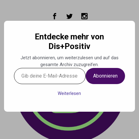
Zum Hauptinhalt springen
Entdecke mehr von
Dis+Positiv
Jetzt abonnieren, um weiterzulesen und auf das
gesamte Archiv zuzugreifen.
Gib
Abonnieren
deine
E-
Mail-
Weiterlesen
Adresse
ein ...