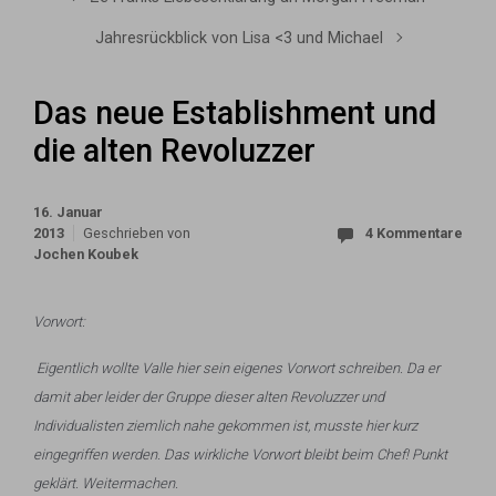
Jahresrückblick von Lisa <3 und Michael
Das neue Establishment und
die alten Revoluzzer
16. Januar
2013
Geschrieben von
4 Kommentare
Jochen Koubek
Vorwort:
Eigentlich wollte Valle hier sein eigenes Vorwort schreiben. Da er
damit aber leider der Gruppe dieser alten Revoluzzer und
Individualisten ziemlich nahe gekommen ist, musste hier kurz
eingegriffen werden. Das wirkliche Vorwort bleibt beim Chef! Punkt
geklärt. Weitermachen.