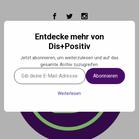
Zum Hauptinhalt springen
Entdecke mehr von
Dis+Positiv
Jetzt abonnieren, um weiterzulesen und auf das
gesamte Archiv zuzugreifen.
Gib
Abonnieren
deine
E-
Mail-
Weiterlesen
Adresse
ein ...