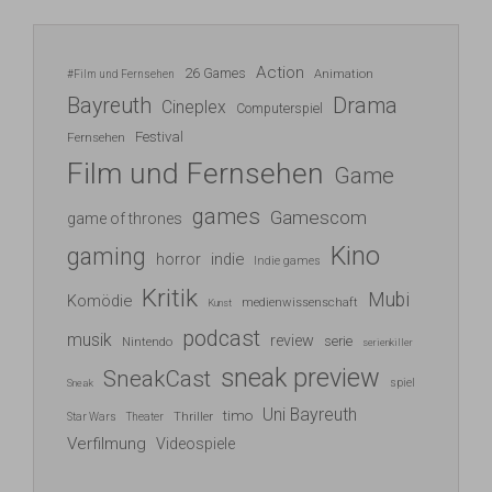
Action
26 Games
Animation
#Film und Fernsehen
Bayreuth
Drama
Cineplex
Computerspiel
Festival
Fernsehen
Film und Fernsehen
Game
games
Gamescom
game of thrones
Kino
gaming
indie
horror
Indie games
Kritik
Mubi
Komödie
medienwissenschaft
Kunst
podcast
musik
review
serie
Nintendo
serienkiller
sneak preview
SneakCast
spiel
Sneak
Uni Bayreuth
timo
Thriller
Star Wars
Theater
Verfilmung
Videospiele