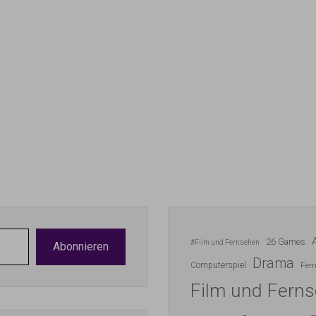
26 Games
#Film und Fernsehen
Abonnieren
Drama
Computerspiel
Fer
Film und Fern