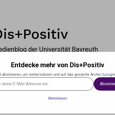
Dis+Positiv
dienblog der Universität Bayreuth
Entdecke mehr von Dis+Positiv
t abonnieren, um weiterzulesen und auf das gesamte Archiv zuzugre
Abonnie
g
Podcasts
Musik
Weiteres
Kontak
Weiterlesen
se
Villai