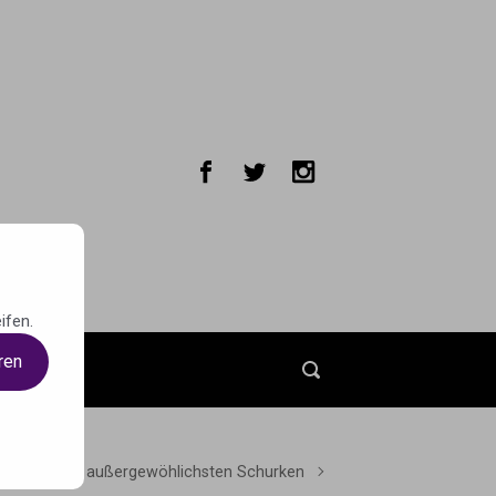
ifen.
ren
t
n Crush – Die außergewöhlichsten Schurken