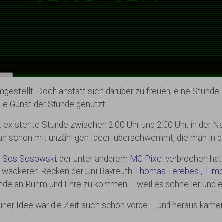
stellt. Doch anstatt sich darüber zu freuen, eine Stunde 
ie Gunst der Stunde genutzt:
existente Stunde zwischen 2:00 Uhr und 2:00 Uhr, in der N
an schon mit unzähligen Ideen überschwemmt, die man in 
n
Sos Sosowski
, der unter anderem
MC Pixel
verbrochen hat
i wackeren Recken der Uni Bayreuth
Thomas Terebesi
,
Timo
nde an Ruhm und Ehre zu kommen – weil es schneller und ei
iner Idee war die Zeit auch schon vorbei… und heraus kame