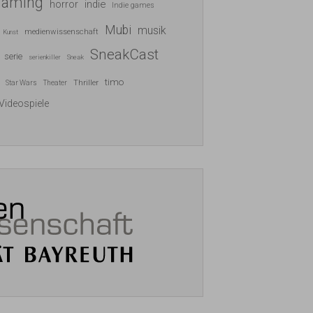
gaming
indie
horror
Indie games
Mubi
musik
medienwissenschaft
Kunst
SneakCast
serie
serienkiller
Sneak
timo
Thriller
Star Wars
Theater
Videospiele