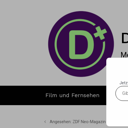
Zum Hauptinhalt springen
Me
Jetz
Gib
Film und Fernsehen
Gamin
deine
E-
Mail-
Adres
Angesehen: ZDF Neo-Magazin
ein ...