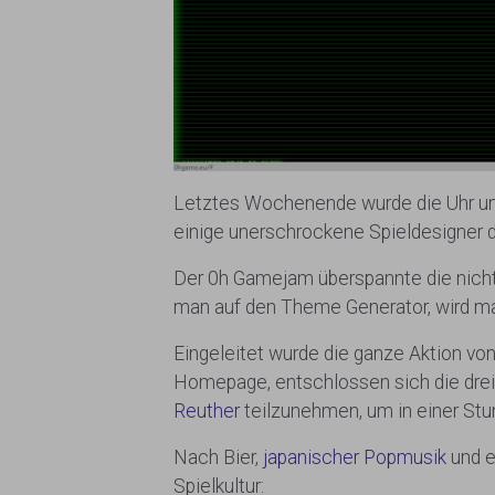
Letztes Wochenende wurde die Uhr umge
einige unerschrockene Spieldesigner d
Der 0h Gamejam überspannte die nicht 
man auf den Theme Generator, wird m
Eingeleitet wurde die ganze Aktion vo
Homepage, entschlossen sich die dre
Reuther
teilzunehmen, um in einer Stu
Nach Bier,
japanischer Popmusik
und e
Spielkultur: