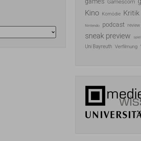
games
Gamescom
Kino
Kritik
Komödie
podcast
review
Nintendo
sneak preview
spiel
Uni Bayreuth
Verfilmung