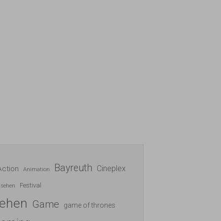
Bayreuth
Cineplex
Action
Animation
Festival
nsehen
sehen
Game
game of thrones