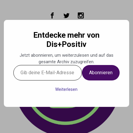
Zum Hauptinhalt springen
Entdecke mehr von
Dis+Positiv
Jetzt abonnieren, um weiterzulesen und auf das
gesamte Archiv zuzugreifen.
Gib
Abonnieren
deine
E-
Mail-
Weiterlesen
Adresse
ein ...