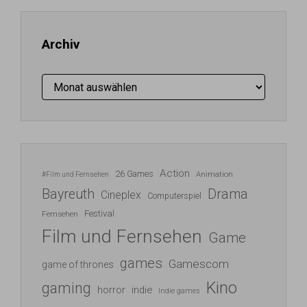
ein ...
Archiv
Archiv
Action
26 Games
Animation
#Film und Fernsehen
Bayreuth
Drama
Cineplex
Computerspiel
Festival
Fernsehen
Film und Fernsehen
Game
games
Gamescom
game of thrones
Kino
gaming
indie
horror
Indie games