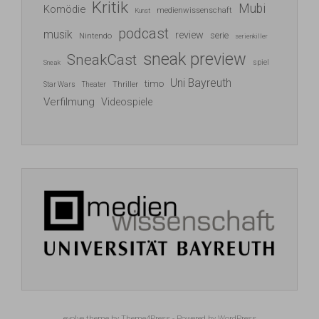
Kritik
Mubi
Komödie
medienwissenschaft
Kunst
podcast
musik
review
serie
Nintendo
serienkiller
sneak preview
SneakCast
spiel
Sneak
Uni Bayreuth
timo
Thriller
Star Wars
Theater
Verfilmung
Videospiele
evolve
theme by Theme4Press - Powered by
WordPress