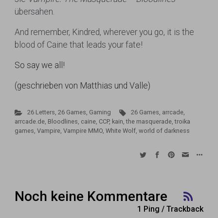
übersahen.
And remember, Kindred, wherever you go, it is the
blood of Caine that leads your fate!
So say we all!
(geschrieben von Matthias und Valle)
26 Letters, 26 Games
,
Gaming
26 Games
,
arrcade
,
arrcade.de
,
Bloodlines
,
caine
,
CCP
,
kain
,
the masquerade
,
troika
games
,
Vampire
,
Vampire MMO
,
White Wolf
,
world of darkness
Noch keine Kommentare
1 Ping / Trackback